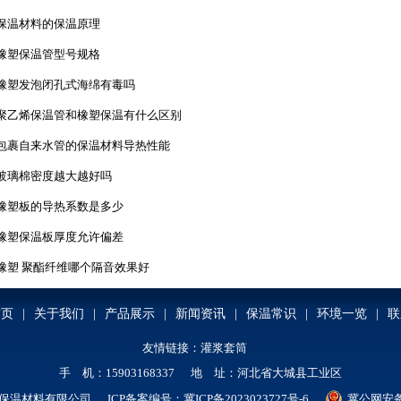
保温材料的保温原理
橡塑保温管型号规格
橡塑发泡闭孔式海绵有毒吗
聚乙烯保温管和橡塑保温有什么区别
包裹自来水管的保温材料导热性能
玻璃棉密度越大越好吗
橡塑板的导热系数是多少
橡塑保温板厚度允许偏差
橡塑 聚酯纤维哪个隔音效果好
首页
|
关于我们
|
产品展示
|
新闻资讯
|
保温常识
|
环境一览
|
联
友情链接：
灌浆套筒
手 机：15903168337 地 址：河北省大城县工业区
保温材料有限公司 ICP备案编号：
冀ICP备2023023727号-6
冀公网安备 1