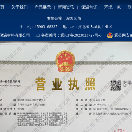
首页
|
关于我们
|
产品展示
|
新闻资讯
|
保温常识
|
环境一览
|
联
友情链接：
灌浆套筒
手 机：15903168337 地 址：河北省大城县工业区
保温材料有限公司 ICP备案编号：
冀ICP备2023023727号-6
冀公网安备 1