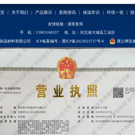
首页
|
关于我们
|
产品展示
|
新闻资讯
|
保温常识
|
环境一览
|
联
友情链接：
灌浆套筒
手 机：15903168337 地 址：河北省大城县工业区
保温材料有限公司 ICP备案编号：
冀ICP备2023023727号-6
冀公网安备 1