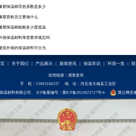
橡塑保温棉导热系数是多少
橡塑质检员主要做什么
橡塑保温棉能耐多少度低温
外墙保温材料厚度要求规定吗
建筑外墙的保温材料可分为
首页
|
关于我们
|
产品展示
|
新闻资讯
|
保温常识
|
环境一览
|
联
友情链接：
灌浆套筒
手 机：15903168337 地 址：河北省大城县工业区
保温材料有限公司 ICP备案编号：
冀ICP备2023023727号-6
冀公网安备 1